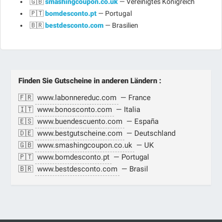
🇬🇧
smashingcoupon.co.uk
— Vereinigtes Königreich
🇵🇹
bomdesconto.pt
— Portugal
🇧🇷
bestdesconto.com
— Brasilien
Finden Sie Gutscheine in anderen Ländern :
🇫🇷
www.labonnereduc.com
— France
🇮🇹
www.bonosconto.com
— Italia
🇪🇸
www.buendescuento.com
— España
🇩🇪
www.bestgutscheine.com
— Deutschland
🇬🇧
www.smashingcoupon.co.uk
— UK
🇵🇹
www.bomdesconto.pt
— Portugal
🇧🇷
www.bestdesconto.com
— Brasil