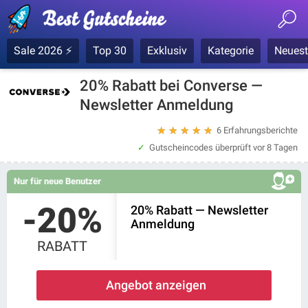
Sale 2026 ⚡
Top 30
Exklusiv
Kategorie
Neuest
20% Rabatt bei Converse —
Newsletter Anmeldung
★
★
★
★
★
6 Erfahrungsberichte
Gutscheincodes überprüft
vor 8 Tagen
Nur für neue Benutzer
-20%
20% Rabatt — Newsletter
Anmeldung
RABATT
Angebot anzeigen