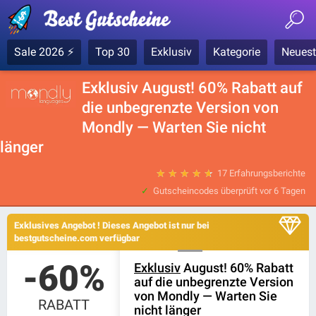
Sale 2026 ⚡
Top 30
Exklusiv
Kategorie
Neuest
Exklusiv August! 60% Rabatt auf
die unbegrenzte Version von
Mondly — Warten Sie nicht
länger
★
★
★
★
★
17 Erfahrungsberichte
Gutscheincodes überprüft
vor 6 Tagen
Exklusives Angebot ! Dieses Angebot ist nur bei
bestgutscheine.com verfügbar
-60%
Exklusiv
August! 60% Rabatt
auf die unbegrenzte Version
von Mondly — Warten Sie
RABATT
nicht länger