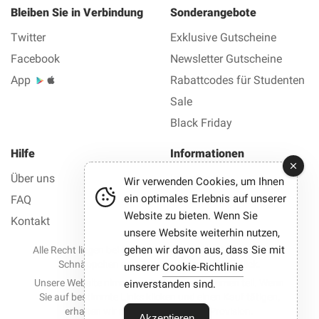
Bleiben Sie in Verbindung
Sonderangebote
Twitter
Exklusive Gutscheine
Facebook
Newsletter Gutscheine
App
Rabattcodes für Studenten
Sale
Black Friday
Hilfe
Informationen
Über uns
Impressum
Wir verwenden Cookies, um Ihnen
ein optimales Erlebnis auf unserer
FAQ
Datenschutz AGB
Website zu bieten. Wenn Sie
Kontakt
unsere Website weiterhin nutzen,
gehen wir davon aus, dass Sie mit
Alle Recht liegen bei © 2012-2026 Best Gutscheine — Alle
Schnäppchen und Gutscheine mit einem Klick.
unserer
Cookie-Richtlinie
Unsere Website nimmt an Partnerprogrammen teil. Wenn
einverstanden sind.
Sie auf bestimmte Links klicken und einen Kauf tätigen,
erhalten wir möglicherweise eine Provision.
Akzeptieren