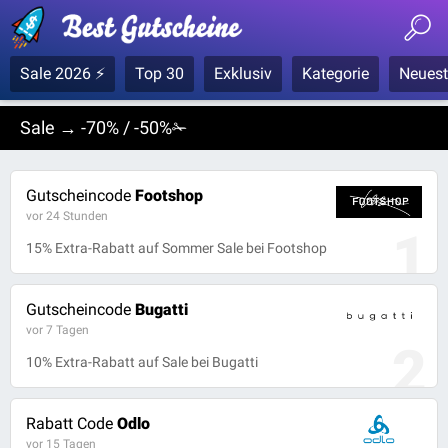
Sale 2026 ⚡
Top 30
Exklusiv
Kategorie
Neuest
Sale → -70% / -50%
✁
Gutscheincode
Footshop
vor 24 Stunden
1
15% Extra-Rabatt auf Sommer Sale bei Footshop
Gutscheincode
Bugatti
vor 7 Tagen
2
10% Extra-Rabatt auf Sale bei Bugatti
Rabatt Code
Odlo
vor 15 Tagen