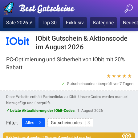
Sale 2026 ⚡
Top 30
Exklusiv
Kategorie
Neuest
IObit Gutschein & Aktionscode
im August 2026
PC-Optimierung und Sicherheit von IObit mit 20%
Rabatt
★
★
★
★
★
Gutscheincodes überprüft
vor 7 Tagen
Diese Website enthält Partnerlinks zu IObit. Unsere Codes werden manuell
hinzugefügt und überprüft.
✓ Letzte Aktualisierung der IObit-Codes
:
1. August 2026
Filter:
Alles
3
Gutscheincodes
3
Exklusives Angebot ! Dieses Angebot ist nur bei