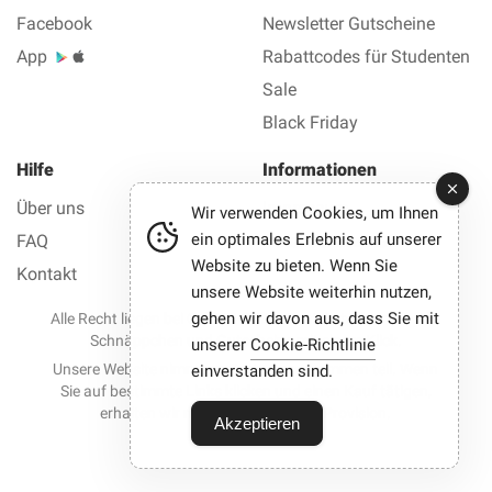
Facebook
Newsletter Gutscheine
App
Rabattcodes für Studenten
Sale
Black Friday
Hilfe
Informationen
Über uns
Impressum
Wir verwenden Cookies, um Ihnen
ein optimales Erlebnis auf unserer
FAQ
Datenschutz AGB
Website zu bieten. Wenn Sie
Kontakt
unsere Website weiterhin nutzen,
gehen wir davon aus, dass Sie mit
Alle Recht liegen bei © 2012-2026 Best Gutscheine — Alle
Schnäppchen und Gutscheine mit einem Klick.
unserer
Cookie-Richtlinie
Unsere Website nimmt an Partnerprogrammen teil. Wenn
einverstanden sind.
Sie auf bestimmte Links klicken und einen Kauf tätigen,
erhalten wir möglicherweise eine Provision.
Akzeptieren