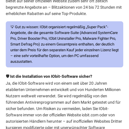
bietet auf seiner offiziellen Website zudem sehr oft zeitlich
begrenzte Angebote an – Blitzaktionen von 24 bis 72 Stunden mit
erheblichen Rabatten auf seine Top-Produkte.
💡
Gut zu wissen:
IObit organisiert regelmäßig „Super Pack“-
Angebote, die die gesamte Software-Suite (Advanced SystemCare
Pro, Driver Booster Pro, IObit Uninstaller Pro, Malware Fighter Pro,
Smart Defrag Pro) zu einem Gesamtpreis enthalten, der deutlich
unter dem Preis für den separaten Kauf jeder einzelnen Lizenz liegt
– eine sehr vorteilhafte Option, um den PC umfassend
auszustatten.
🛡️ Ist die Installation von IObit-Software sicher?
Ja, die IObit-Software wird von einem seit über 20 Jahren
etablierten Unternehmen entwickelt und von Hunderten Millionen
Nutzern weltweit verwendet. Sie wird regelmäßig von den
führenden Antivirenprogrammen auf dem Markt getestet und für
sicher befunden. Um Risiken zu vermeiden, laden Sie IObit-
Software immer von der offiziellen Website iobit.com oder von
autorisierten Händlern herunter – auf inoffiziellen Websites Dritter
kursieren modifizierte oder mit unerwünschter Software