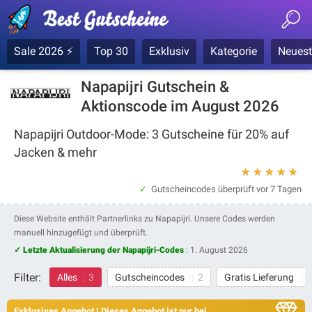
Sale 2026 ⚡
Top 30
Exklusiv
Kategorie
Neuest
Napapijri Gutschein &
Aktionscode im August 2026
Napapijri Outdoor-Mode: 3 Gutscheine für 20% auf
Jacken & mehr
★
★
★
★
★
Gutscheincodes überprüft
vor 7 Tagen
Diese Website enthält Partnerlinks zu Napapijri. Unsere Codes werden
manuell hinzugefügt und überprüft.
✓ Letzte Aktualisierung der Napapijri-Codes
:
1. August 2026
Filter:
Alles
3
Gutscheincodes
2
Gratis Lieferung
Exklusives Angebot ! Dieses Angebot ist nur bei