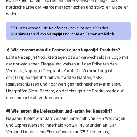
Polarexpeditionen inspiriert ist. Jede Kollektion spiegelt das
nordische Erbe der Marke mit technischen und stilvollen Modellen
wider.
💡
Gut zu wissen:
Die Rainforest-Jacke ist seit 1990 das
Aushängeschild von Napapijri und in vielen Farben erhältlich.
🌟 Wie erkennt man die Echtheit eines Napapijri-Produkts?
Echte Napapijri-Produkte tragen das unverwechselbare Logo mit
der norwegischen Flagge und weisen auf den Etiketten den
Vermerk „Napapijri Geographic“ auf. Die Verarbeitung ist
sorgfältig ausgeführt mit verstärkten Nähten, YKK-
Reißverschlüssen und hochwertigen technischen Materialien.
Überprüfen Sie außerdem, ob der einzigartige Produktcode auf
dem Innenetikett vorhanden ist.
🚚 Wie lauten die Lieferzeiten und -arten bei Napapijri?
Napapijri bietet Standardversand innerhalb von 3–5 Werktagen
und Expressversand innerhalb von 24–48 Stunden an. Der
Versand ist ab einem Einkaufswert von 75 € kostenlos,