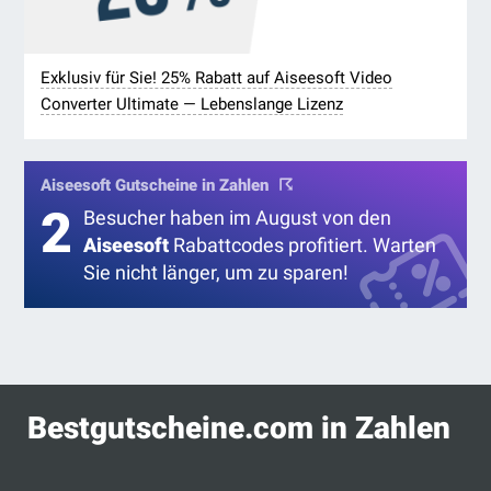
Exklusiv für Sie! 25% Rabatt auf Aiseesoft Video
Converter Ultimate — Lebenslange Lizenz
Aiseesoft Gutscheine in Zahlen
2
Besucher haben im August von den
Aiseesoft
Rabattcodes profitiert. Warten
Sie nicht länger, um zu sparen!
Bestgutscheine.com in Zahlen