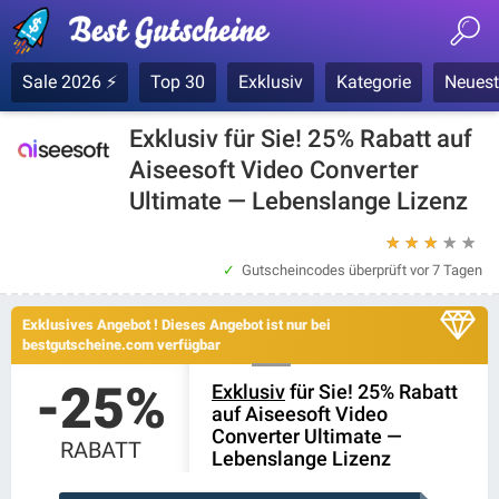
Sale 2026 ⚡
Top 30
Exklusiv
Kategorie
Neuest
Exklusiv für Sie! 25% Rabatt auf
Aiseesoft Video Converter
Ultimate — Lebenslange Lizenz
★
★
★
★
★
Gutscheincodes überprüft
vor 7 Tagen
Exklusives Angebot ! Dieses Angebot ist nur bei
bestgutscheine.com verfügbar
-25%
Exklusiv
für Sie! 25% Rabatt
auf Aiseesoft Video
Converter Ultimate —
RABATT
Lebenslange Lizenz