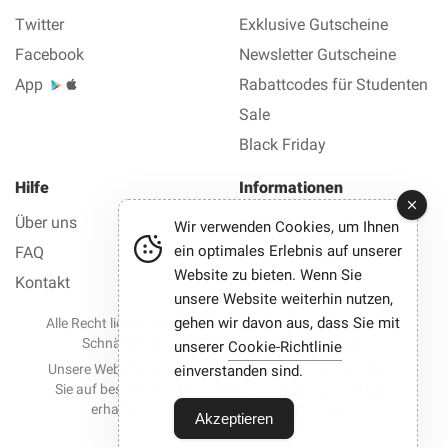
Twitter
Exklusive Gutscheine
Facebook
Newsletter Gutscheine
App
Rabattcodes für Studenten
Sale
Black Friday
Hilfe
Informationen
Über uns
Impressum
Wir verwenden Cookies, um Ihnen
ein optimales Erlebnis auf unserer
FAQ
Datenschutz AGB
Website zu bieten. Wenn Sie
Kontakt
unsere Website weiterhin nutzen,
gehen wir davon aus, dass Sie mit
Alle Recht liegen bei © 2012-2026 Best Gutscheine — Alle
Schnäppchen und Gutscheine mit einem Klick.
unserer
Cookie-Richtlinie
Unsere Website nimmt an Partnerprogrammen teil. Wenn
einverstanden sind.
Sie auf bestimmte Links klicken und einen Kauf tätigen,
erhalten wir möglicherweise eine Provision.
Akzeptieren