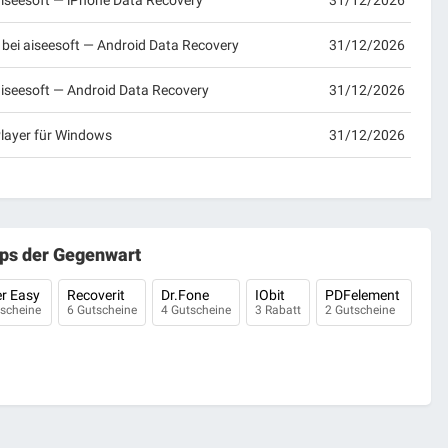
iseesoft — iPhone Data Recovery
31/12/2026
ei aiseesoft — Android Data Recovery
31/12/2026
iseesoft — Android Data Recovery
31/12/2026
Player für Windows
31/12/2026
ps der Gegenwart
er Easy
Recoverit
Dr.Fone
IObit
PDFelement
tscheine
6 Gutscheine
4 Gutscheine
3 Rabatt
2 Gutscheine