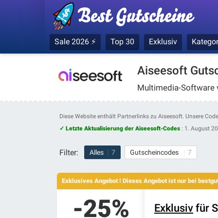
Sale 2026 ⚡
Top 30
Exklusiv
Kategor
Aiseesoft Guts
Multimedia-Software 
Diese Website enthält Partnerlinks zu Aiseesoft. Unsere Co
✓ Letzte Aktualisierung der Aiseesoft-Codes
:
1. August 2
Filter:
Alles
7
Gutscheincodes
7
Exklusives Angebot ! Dieses Angebot ist nur bei bestg
-25%
Exklusiv
für S