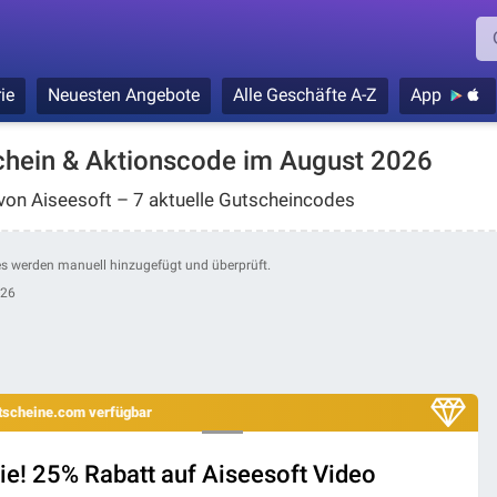
ie
Neuesten Angebote
Alle Geschäfte A-Z
App
chein & Aktionscode im August 2026
von Aiseesoft – 7 aktuelle Gutscheincodes
des werden manuell hinzugefügt und überprüft.
026
utscheine.com verfügbar
ie! 25% Rabatt auf Aiseesoft Video