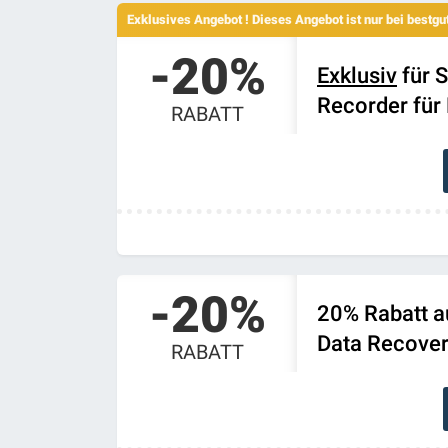
Exklusives Angebot ! Dieses Angebot ist nur bei bestg
-20%
Exklusiv
für S
Recorder für
RABATT
-20%
20% Rabatt a
Data Recove
RABATT