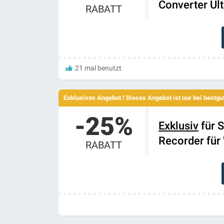
Converter Ul
RABATT
21 mal benutzt
Exklusives Angebot ! Dieses Angebot ist nur bei bestg
-25%
Exklusiv
für S
Recorder für
RABATT