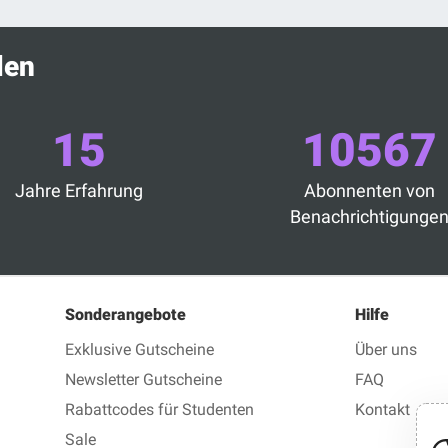
len
15
10567
Jahre Erfahrung
Abonnenten von
Benachrichtigunge
Sonderangebote
Hilfe
Exklusive Gutscheine
Über uns
Newsletter Gutscheine
FAQ
Rabattcodes für Studenten
Kontakt
Sale