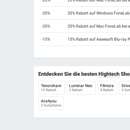
-20%
20% Rabatt auf Mac FoneLab bei a
-20%
20% Rabatt auf Windows FoneLab b
-20%
20% Rabatt auf Mac FoneLab bei a
-15%
15% Rabatt auf Aiseesoft Blu-ray 
Entdecken Sie die besten
Hightech
Sho
Tenorshare
Luminar Neo
Filmora
Driv
10 Rabatt
3 Rabatt
4 Rabatt
5 Gu
Avs4you
3 Gutscheine