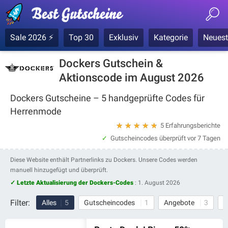
Sale 2026 ⚡
Top 30
Exklusiv
Kategorie
Neuest
Dockers Gutschein &
Aktionscode im August 2026
Dockers Gutscheine – 5 handgeprüfte Codes für
Herrenmode
★
★
★
★
★
5 Erfahrungsberichte
Gutscheincodes überprüft
vor 7 Tagen
Diese Website enthält Partnerlinks zu Dockers. Unsere Codes werden
manuell hinzugefügt und überprüft.
✓ Letzte Aktualisierung der Dockers-Codes
:
1. August 2026
Filter:
Alles
5
Gutscheincodes
1
Angebote
3
G