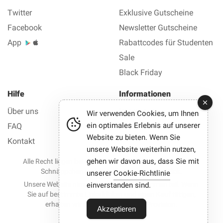
Twitter
Exklusive Gutscheine
Facebook
Newsletter Gutscheine
App
Rabattcodes für Studenten
Sale
Black Friday
Hilfe
Informationen
Über uns
Impressum
Wir verwenden Cookies, um Ihnen
ein optimales Erlebnis auf unserer
FAQ
Datenschutz AGB
Website zu bieten. Wenn Sie
Kontakt
unsere Website weiterhin nutzen,
gehen wir davon aus, dass Sie mit
Alle Recht liegen bei © 2012-2026 Best Gutscheine — Alle
Schnäppchen und Gutscheine mit einem Klick.
unserer
Cookie-Richtlinie
Unsere Website nimmt an Partnerprogrammen teil. Wenn
einverstanden sind.
Sie auf bestimmte Links klicken und einen Kauf tätigen,
erhalten wir möglicherweise eine Provision.
Akzeptieren