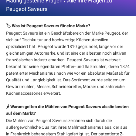
Häufig gestellte Fragen / Alle Ihre Fragen zu
Peugeot Saveurs
🏷️ Was ist Peugeot Saveurs für eine Marke?
Peugeot Saveurs ist ein Geschäftsbereich der Marke Peugeot, der
sich auf Tischkultur und hochwertige Küchenutensilien
spezialisiert hat. Peugeot wurde 1810 gegründet, lange vor der
gleichnamigen Automarke, und ist eine der ältesten noch aktiven
französischen Industriemarken. Peugeot Saveurs ist weltweit
bekannt für seine legendären Pfeffer- und Salzmühlen, deren 1874
patentierter Mechanismus nach wie vor ein absoluter Maßstab für
Qualität und Langlebigkeit ist. Das Sortiment wurde seitdem um
Gewürzmühlen, Messer, Schneidebretter, Mörser und zahlreiche
Küchenaccessoires erweitert.
🌶️ Warum gelten die Mühlen von Peugeot Saveurs als die besten
auf dem Markt?
Die Mühlen von Peugeot Saveurs zeichnen sich durch die
außergewöhnliche Qualität ihres Mahlmechanismus aus, der aus
in Frankreich behandeltem Stahl gefertigt ist. Der patentierte Z-