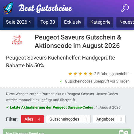
Sale 2026 ⚡
Top 30
Exklusiv
Kategorie
Neuest
Peugeot Saveurs Gutschein &
Aktionscode im August 2026
Peugeot Saveurs Küchenhelfer: Handgeprüfte
Rabatte bis 50%
★
★
★
★
★
2 Erfahrungsberichte
Gutscheincodes überprüft
vor 5 Tagen
Diese Website enthält Partnerlinks zu Peugeot Saveurs. Unsere Codes
werden manuell hinzugefügt und überprüft.
✓ Letzte Aktualisierung der Peugeot Saveurs-Codes
:
1. August 2026
Filter:
Alles
4
Gutscheincodes
1
Angebote
3
Nur für neue Benutzer