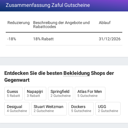
Zusammenfassung Zaful Gutscheine
Reduzierung
Beschreibung der Angebote und
Ablauf
Rabattcodes
-18%
18% Rabatt
31/12/2026
Entdecken Sie die besten
Bekleidung
Shops der
Gegenwart
Guess
Napapijri
Springfield
Atlas For Men
5 Rabatt
3 Rabatt
2 Gutscheine
5 Gutscheine
Desigual
Stuart Weitzman
Dockers
UGG
4 Gutscheine
2 Gutscheine
5 Gutscheine
2 Gutscheine