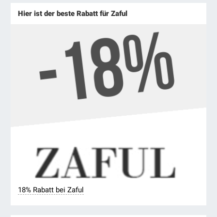
Hier ist der beste Rabatt für Zaful
18% Rabatt bei Zaful