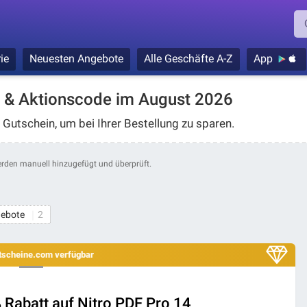
ie
Neuesten Angebote
Alle Geschäfte A-Z
App
n & Aktionscode im August 2026
 Gutschein, um bei Ihrer Bestellung zu sparen.
erden manuell hinzugefügt und überprüft.
ebote
2
utscheine.com verfügbar
 Rabatt auf Nitro PDF Pro 14