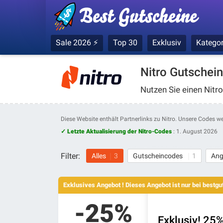
Sale 2026 ⚡
Top 30
Exklusiv
Kategor
Nitro Gutschei
Nutzen Sie einen Nitro
Diese Website enthält Partnerlinks zu Nitro. Unsere Codes w
✓ Letzte Aktualisierung der Nitro-Codes
:
1. August 2026
Filter:
Alles
3
Gutscheincodes
1
Ang
Exklusives Angebot ! Dieses Angebot ist nur bei bestg
-25%
Exklusiv
! 25%