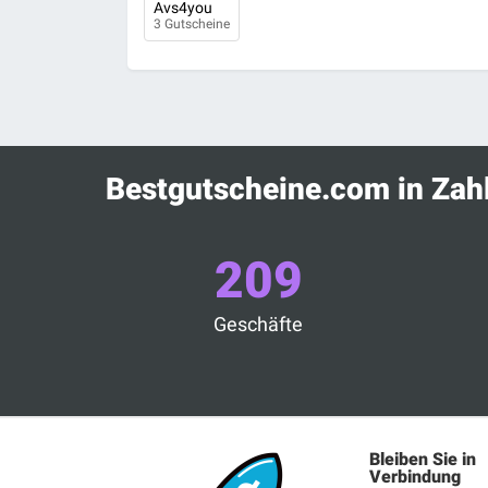
Avs4you
3 Gutscheine
Bestgutscheine.com in Zah
209
Geschäfte
Bleiben Sie in
Verbindung