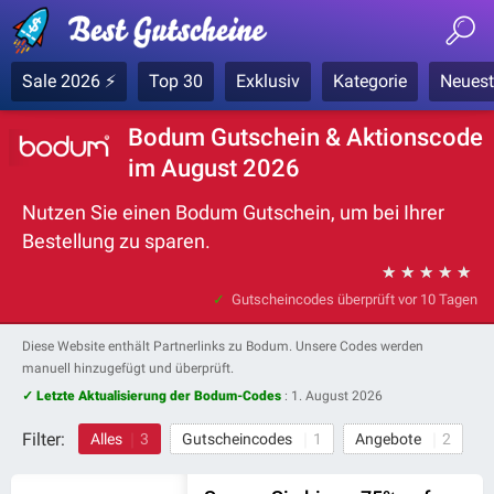
Sale 2026 ⚡
Top 30
Exklusiv
Kategorie
Neuest
Bodum Gutschein & Aktionscode
im August 2026
Nutzen Sie einen Bodum Gutschein, um bei Ihrer
Bestellung zu sparen.
★
★
★
★
★
Gutscheincodes überprüft
vor 10 Tagen
Diese Website enthält Partnerlinks zu Bodum. Unsere Codes werden
manuell hinzugefügt und überprüft.
✓ Letzte Aktualisierung der Bodum-Codes
:
1. August 2026
Filter:
Alles
3
Gutscheincodes
1
Angebote
2