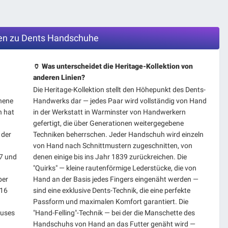
agen zu Dents Handschuhe
🏺 Was unterscheidet die Heritage-Kollektion von
anderen Linien?
Die Heritage-Kollektion stellt den Höhepunkt des Dents-
hene
Handwerks dar — jedes Paar wird vollständig von Hand
n hat
in der Werkstatt in Warminster von Handwerkern
gefertigt, die über Generationen weitergegebene
 der
Techniken beherrschen. Jeder Handschuh wird einzeln
von Hand nach Schnittmustern zugeschnitten, von
7 und
denen einige bis ins Jahr 1839 zurückreichen. Die
"Quirks" — kleine rautenförmige Lederstücke, die von
ber
Hand an der Basis jedes Fingers eingenäht werden —
016
sind eine exklusive Dents-Technik, die eine perfekte
Passform und maximalen Komfort garantiert. Die
auses
"Hand-Felling"-Technik — bei der die Manschette des
Handschuhs von Hand an das Futter genäht wird —