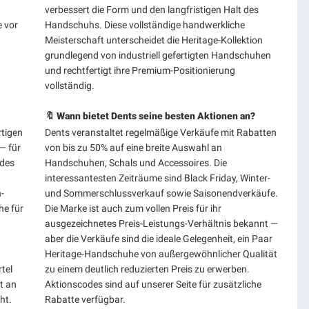
verbessert die Form und den langfristigen Halt des
e vor
Handschuhs. Diese vollständige handwerkliche
Meisterschaft unterscheidet die Heritage-Kollektion
grundlegend von industriell gefertigten Handschuhen
und rechtfertigt ihre Premium-Positionierung
vollständig.
🔖 Wann bietet Dents seine besten Aktionen an?
rtigen
Dents veranstaltet regelmäßige Verkäufe mit Rabatten
— für
von bis zu 50% auf eine breite Auswahl an
 des
Handschuhen, Schals und Accessoires. Die
d
interessantesten Zeiträume sind Black Friday, Winter-
-
und Sommerschlussverkauf sowie Saisonendverkäufe.
he für
Die Marke ist auch zum vollen Preis für ihr
ausgezeichnetes Preis-Leistungs-Verhältnis bekannt —
aber die Verkäufe sind die ideale Gelegenheit, ein Paar
Heritage-Handschuhe von außergewöhnlicher Qualität
tel
zu einem deutlich reduzierten Preis zu erwerben.
t an
Aktionscodes sind auf unserer Seite für zusätzliche
ht.
Rabatte verfügbar.