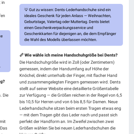
 in
💡
Gut zu wissen:
Dents-Lederhandschuhe sind ein
fen
ideales Geschenk für jeden Anlass — Weihnachten,
Geburtstage, Vatertag oder Muttertag. Dents bietet
einen Geschenkverpackungsservice und
Geschenkkarten für diejenigen an, die dem Empfänger
ce
die Wahl des Modells überlassen möchten.
📏 Wie wähle ich meine Handschuhgröße bei Dents?
Die Handschuhgröße wird in Zoll (oder Zentimetern)
.
gemessen, indem der Handumfang auf Höhe der
Knöchel, direkt unterhalb der Finger, mit flacher Hand
ng?
und zusammengelegten Fingern gemessen wird. Dents
stellt auf seiner Website eine detaillierte Größentabelle
. Die
zur Verfügung — die Größen reichen in der Regel von 6,5
bis 10,5 für Herren und von 6 bis 8,5 für Damen. Neue
Lederhandschuhe sitzen beim ersten Tragen etwas eng
— mit dem Tragen gibt das Leder nach und passt sich
mit
perfekt der Handform an. Im Zweifel zwischen zwei
 Das
Größen wählen Sie bei neuen Lederhandschuhen die