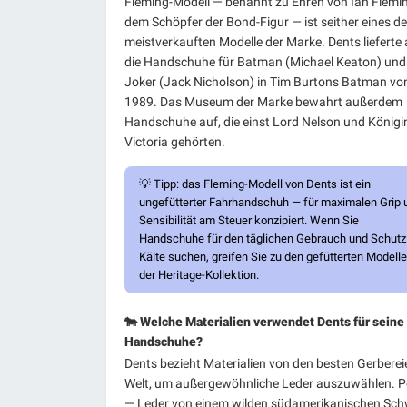
Fleming-Modell — benannt zu Ehren von Ian Flemi
dem Schöpfer der Bond-Figur — ist seither eines de
meistverkauften Modelle der Marke. Dents lieferte
die Handschuhe für Batman (Michael Keaton) und
Joker (Jack Nicholson) in Tim Burtons Batman vo
1989. Das Museum der Marke bewahrt außerdem
Handschuhe auf, die einst Lord Nelson und Königi
Victoria gehörten.
💡
Tipp:
das Fleming-Modell von Dents ist ein
ungefütterter Fahrhandschuh — für maximalen Grip 
Sensibilität am Steuer konzipiert. Wenn Sie
Handschuhe für den täglichen Gebrauch und Schutz
Kälte suchen, greifen Sie zu den gefütterten Modell
der Heritage-Kollektion.
🐄 Welche Materialien verwendet Dents für seine
Handschuhe?
Dents bezieht Materialien von den besten Gerberei
Welt, um außergewöhnliche Leder auszuwählen. P
— Leder von einem wilden südamerikanischen Sch