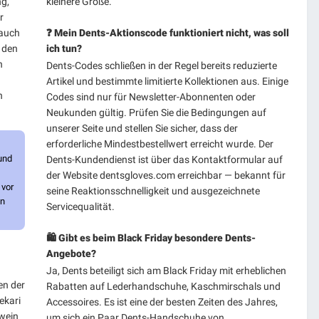
ng,
kleinere Größe.
r
 auch
❓ Mein Dents-Aktionscode funktioniert nicht, was soll
 den
ich tun?
n
Dents-Codes schließen in der Regel bereits reduzierte
Artikel und bestimmte limitierte Kollektionen aus. Einige
n
Codes sind nur für Newsletter-Abonnenten oder
Neukunden gültig. Prüfen Sie die Bedingungen auf
unserer Seite und stellen Sie sicher, dass der
erforderliche Mindestbestellwert erreicht wurde. Der
und
Dents-Kundendienst ist über das Kontaktformular auf
der Website dentsgloves.com erreichbar — bekannt für
 vor
seine Reaktionsschnelligkeit und ausgezeichnete
en
Servicequalität.
🛍️ Gibt es beim Black Friday besondere Dents-
Angebote?
Ja, Dents beteiligt sich am Black Friday mit erheblichen
en der
Rabatten auf Lederhandschuhe, Kaschmirschals und
ekari
Accessoires. Es ist eine der besten Zeiten des Jahres,
wein
um sich ein Paar Dents-Handschuhe von