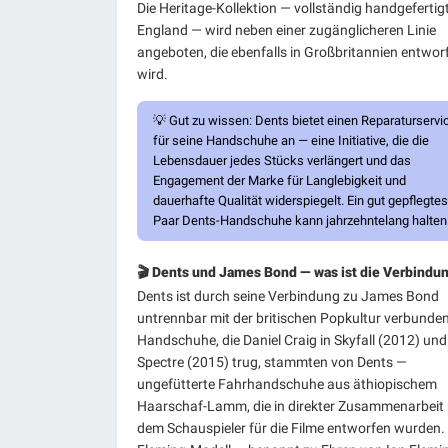
Die Heritage-Kollektion — vollständig handgefertigt
England — wird neben einer zugänglicheren Linie
angeboten, die ebenfalls in Großbritannien entwor
wird.
💡
Gut zu wissen:
Dents bietet einen Reparaturservi
für seine Handschuhe an — eine Initiative, die die
Lebensdauer jedes Stücks verlängert und das
Engagement der Marke für Langlebigkeit und
dauerhafte Qualität widerspiegelt. Ein gut gepflegtes
Paar Dents-Handschuhe kann jahrzehntelang halten
🎬 Dents und James Bond — was ist die Verbindu
Dents ist durch seine Verbindung zu James Bond
untrennbar mit der britischen Popkultur verbunden
Handschuhe, die Daniel Craig in Skyfall (2012) und
Spectre (2015) trug, stammten von Dents —
ungefütterte Fahrhandschuhe aus äthiopischem
Haarschaf-Lamm, die in direkter Zusammenarbeit 
dem Schauspieler für die Filme entworfen wurden.