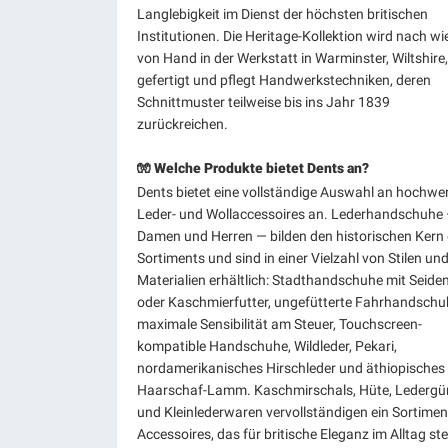
Langlebigkeit im Dienst der höchsten britischen
Institutionen. Die Heritage-Kollektion wird nach wi
von Hand in der Werkstatt in Warminster, Wiltshire,
gefertigt und pflegt Handwerkstechniken, deren
Schnittmuster teilweise bis ins Jahr 1839
zurückreichen.
🧤 Welche Produkte bietet Dents an?
Dents bietet eine vollständige Auswahl an hochwe
Leder- und Wollaccessoires an. Lederhandschuhe 
Damen und Herren — bilden den historischen Kern
Sortiments und sind in einer Vielzahl von Stilen un
Materialien erhältlich: Stadthandschuhe mit Seiden
oder Kaschmierfutter, ungefütterte Fahrhandschu
maximale Sensibilität am Steuer, Touchscreen-
kompatible Handschuhe, Wildleder, Pekari,
nordamerikanisches Hirschleder und äthiopisches
Haarschaf-Lamm. Kaschmirschals, Hüte, Ledergür
und Kleinlederwaren vervollständigen ein Sortimen
Accessoires, das für britische Eleganz im Alltag ste