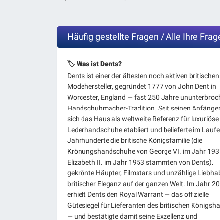
Häufig gestellte Fragen / Alle Ihre Fr
🏷️ Was ist Dents?
Dents ist einer der ältesten noch aktiven britischen
Modehersteller, gegründet 1777 von John Dent in
Worcester, England — fast 250 Jahre ununterbroc
Handschuhmacher-Tradition. Seit seinen Anfänge
sich das Haus als weltweite Referenz für luxuriöse
Lederhandschuhe etabliert und belieferte im Laufe
Jahrhunderte die britische Königsfamilie (die
Krönungshandschuhe von George VI. im Jahr 193
Elizabeth II. im Jahr 1953 stammten von Dents),
gekrönte Häupter, Filmstars und unzählige Liebha
britischer Eleganz auf der ganzen Welt. Im Jahr 2
erhielt Dents den Royal Warrant — das offizielle
Gütesiegel für Lieferanten des britischen Königsh
— und bestätigte damit seine Exzellenz und