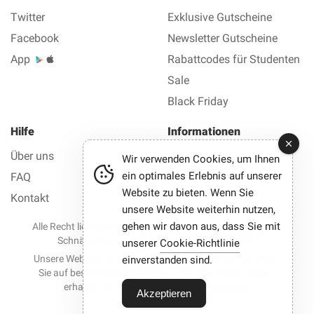
Twitter
Exklusive Gutscheine
Facebook
Newsletter Gutscheine
App
Rabattcodes für Studenten
Sale
Black Friday
Hilfe
Informationen
Über uns
Impressum
Wir verwenden Cookies, um Ihnen
ein optimales Erlebnis auf unserer
FAQ
Datenschutz AGB
Website zu bieten. Wenn Sie
Kontakt
unsere Website weiterhin nutzen,
gehen wir davon aus, dass Sie mit
Alle Recht liegen bei © 2012-2026 Best Gutscheine — Alle
Schnäppchen und Gutscheine mit einem Klick.
unserer
Cookie-Richtlinie
Unsere Website nimmt an Partnerprogrammen teil. Wenn
einverstanden sind.
Sie auf bestimmte Links klicken und einen Kauf tätigen,
erhalten wir möglicherweise eine Provision.
Akzeptieren