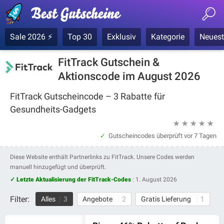
Sale 2026 ⚡
Top 30
Exklusiv
Kategorie
Neuest
FitTrack Gutschein &
Aktionscode im August 2026
FitTrack Gutscheincode – 3 Rabatte für
Gesundheits-Gadgets
★
★
★
★
★
Gutscheincodes überprüft
vor 7 Tagen
Diese Website enthält Partnerlinks zu FitTrack. Unsere Codes werden
manuell hinzugefügt und überprüft.
✓ Letzte Aktualisierung der FitTrack-Codes
:
1. August 2026
Filter:
Alles
3
Angebote
2
Gratis Lieferung
1