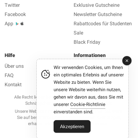
Twitter
Exklusive Gutscheine
Facebook
Newsletter Gutscheine
App
Rabattcodes für Studenten
Sale
Black Friday
Hilfe
Informationen
Über uns
Impressum
Wir verwenden Cookies, um Ihnen
ein optimales Erlebnis auf unserer
FAQ
Datenschutz AGB
Website zu bieten. Wenn Sie
Kontakt
unsere Website weiterhin nutzen,
gehen wir davon aus, dass Sie mit
Alle Recht liegen bei © 2012-2026 Best Gutscheine — Alle
Schnäppchen und Gutscheine mit einem Klick.
unserer
Cookie-Richtlinie
Unsere Website nimmt an Partnerprogrammen teil. Wenn
einverstanden sind.
Sie auf bestimmte Links klicken und einen Kauf tätigen,
erhalten wir möglicherweise eine Provision.
Akzeptieren