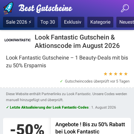
Sale 2026 ⚡
Top 30
Exklusiv
Kategorie
Neuest
Look Fantastic Gutschein &
Aktionscode im August 2026
Look Fantastic Gutscheine – 1 Beauty-Deals mit bis
zu 50% Ersparnis
★
★
★
★
★
Gutscheincodes überprüft
vor 5 Tagen
Diese Website enthält Partnerlinks zu Look Fantastic. Unsere Codes werden
manuell hinzugefügt und überprüft.
✓ Letzte Aktualisierung der Look Fantastic-Codes
:
1. August 2026
-50%
Angebote ! Bis zu 50% Rabatt
bei Look Fantastic