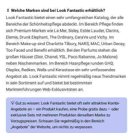
💄 Welche Marken sind bei Look Fantastic erhältlich?
Look Fantastic bietet einen sehr umfangreichen Katalog, der alle
Bereiche der Schönheitspflege abdeckt. Im Bereich Pflege finden
sich Premium-Marken wie La Mer, Sisley, Estée Lauder, Clarins,
Elemis, Drunk Elephant, The Ordinary, CeraVe und Vichy. Im
Bereich Make-up sind Charlotte Tilbury, NARS, MAC, Urban Decay,
Too Faced und Benefit erhältlich. Bei den Parfums stehen die
großen Häuser (Dior, Chanel, YSL, Paco Rabanne, Jo Malone)
neben Nischenmarken. Im Bereich Haarpflege runden GHD,
Olaplex, Redken, Wella und Kerastase ein sehr umfassendes
Angebot ab. Look Fantastic nimmt regelmäßig neue Trendmarken
in sein Sortiment auf und bietet bei bestimmten
Markteinführungen Web-Exklusivitäten an.
💡
Gut zu wissen:
Look Fantastic bietet oft sehr attraktive Kombi-
Angebote an – ein Produkt kaufen, eine Probe gratis dazu – oder
exklusive Sets mit mehreren Produkten derselben Marke zu
Vorzugspreisen. Schauen Sie regelmäßig in den Bereich
„Angebote“ der Website, um nichts zu verpassen.