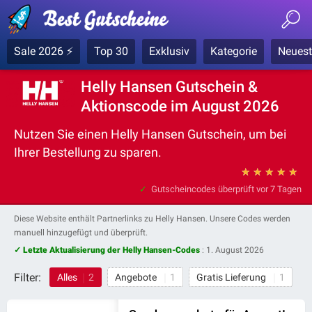
Sale 2026 ⚡
Top 30
Exklusiv
Kategorie
Neuest
Helly Hansen Gutschein &
Aktionscode im August 2026
Nutzen Sie einen Helly Hansen Gutschein, um bei
Ihrer Bestellung zu sparen.
★
★
★
★
★
Gutscheincodes überprüft
vor 7 Tagen
Diese Website enthält Partnerlinks zu Helly Hansen. Unsere Codes werden
manuell hinzugefügt und überprüft.
✓ Letzte Aktualisierung der Helly Hansen-Codes
:
1. August 2026
Filter:
Alles
2
Angebote
1
Gratis Lieferung
1