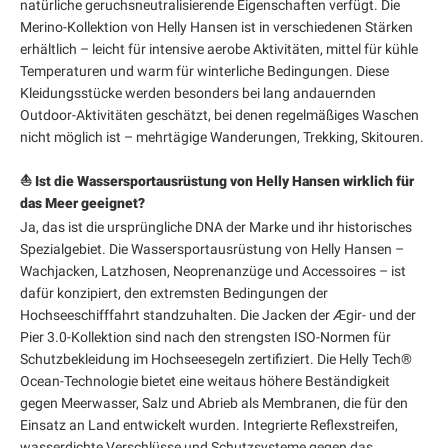
natürliche geruchsneutralisierende Eigenschaften verfügt. Die
Merino-Kollektion von Helly Hansen ist in verschiedenen Stärken
erhältlich – leicht für intensive aerobe Aktivitäten, mittel für kühle
Temperaturen und warm für winterliche Bedingungen. Diese
Kleidungsstücke werden besonders bei lang andauernden
Outdoor-Aktivitäten geschätzt, bei denen regelmäßiges Waschen
nicht möglich ist – mehrtägige Wanderungen, Trekking, Skitouren.
⛵ Ist die Wassersportausrüstung von Helly Hansen wirklich für
das Meer geeignet?
Ja, das ist die ursprüngliche DNA der Marke und ihr historisches
Spezialgebiet. Die Wassersportausrüstung von Helly Hansen –
Wachjacken, Latzhosen, Neoprenanzüge und Accessoires – ist
dafür konzipiert, den extremsten Bedingungen der
Hochseeschifffahrt standzuhalten. Die Jacken der Ægir- und der
Pier 3.0-Kollektion sind nach den strengsten ISO-Normen für
Schutzbekleidung im Hochseesegeln zertifiziert. Die Helly Tech®
Ocean-Technologie bietet eine weitaus höhere Beständigkeit
gegen Meerwasser, Salz und Abrieb als Membranen, die für den
Einsatz an Land entwickelt wurden. Integrierte Reflexstreifen,
wasserdichte Verschlüsse und Schutzsysteme gegen das