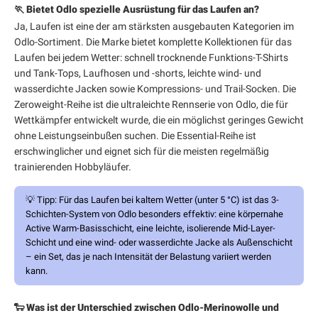
🏃 Bietet Odlo spezielle Ausrüstung für das Laufen an?
Ja, Laufen ist eine der am stärksten ausgebauten Kategorien im
Odlo-Sortiment. Die Marke bietet komplette Kollektionen für das
Laufen bei jedem Wetter: schnell trocknende Funktions-T-Shirts
und Tank-Tops, Laufhosen und -shorts, leichte wind- und
wasserdichte Jacken sowie Kompressions- und Trail-Socken. Die
Zeroweight-Reihe ist die ultraleichte Rennserie von Odlo, die für
Wettkämpfer entwickelt wurde, die ein möglichst geringes Gewicht
ohne Leistungseinbußen suchen. Die Essential-Reihe ist
erschwinglicher und eignet sich für die meisten regelmäßig
trainierenden Hobbyläufer.
💡
Tipp:
Für das Laufen bei kaltem Wetter (unter 5 °C) ist das 3-
Schichten-System von Odlo besonders effektiv: eine körpernahe
Active Warm-Basisschicht, eine leichte, isolierende Mid-Layer-
Schicht und eine wind- oder wasserdichte Jacke als Außenschicht
– ein Set, das je nach Intensität der Belastung variiert werden
kann.
🐑 Was ist der Unterschied zwischen Odlo-Merinowolle und