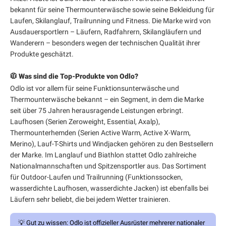
bekannt für seine Thermounterwäsche sowie seine Bekleidung für
Laufen, Skilanglauf, Trailrunning und Fitness. Die Marke wird von
Ausdauersportlern – Läufern, Radfahrern, Skilangläufern und
Wanderern – besonders wegen der technischen Qualität ihrer
Produkte geschätzt.
🧥 Was sind die Top-Produkte von Odlo?
Odlo ist vor allem für seine Funktionsunterwäsche und
Thermounterwäsche bekannt – ein Segment, in dem die Marke
seit über 75 Jahren herausragende Leistungen erbringt.
Laufhosen (Serien Zeroweight, Essential, Axalp),
Thermounterhemden (Serien Active Warm, Active X-Warm,
Merino), Lauf-T-Shirts und Windjacken gehören zu den Bestsellern
der Marke. Im Langlauf und Biathlon stattet Odlo zahlreiche
Nationalmannschaften und Spitzensportler aus. Das Sortiment
für Outdoor-Laufen und Trailrunning (Funktionssocken,
wasserdichte Laufhosen, wasserdichte Jacken) ist ebenfalls bei
Läufern sehr beliebt, die bei jedem Wetter trainieren.
💡
Gut zu wissen:
Odlo ist offizieller Ausrüster mehrerer nationaler