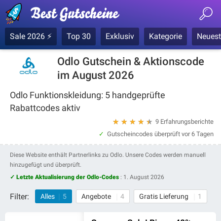
Sale 2026 ⚡
Top 30
Exklusiv
Kategorie
Neuest
Odlo Gutschein & Aktionscode
im August 2026
Odlo Funktionskleidung: 5 handgeprüfte
Rabattcodes aktiv
★
★
★
★
★
9 Erfahrungsberichte
Gutscheincodes überprüft
vor 6 Tagen
Diese Website enthält Partnerlinks zu Odlo. Unsere Codes werden manuell
hinzugefügt und überprüft.
✓ Letzte Aktualisierung der Odlo-Codes
:
1. August 2026
Filter:
Alles
5
Angebote
4
Gratis Lieferung
1