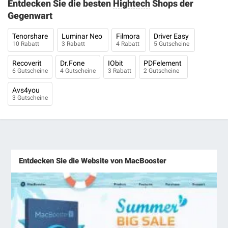
Entdecken Sie die besten
Hightech
Shops der
Gegenwart
Tenorshare
Luminar Neo
Filmora
Driver Easy
10 Rabatt
3 Rabatt
4 Rabatt
5 Gutscheine
Recoverit
Dr.Fone
IObit
PDFelement
6 Gutscheine
4 Gutscheine
3 Rabatt
2 Gutscheine
Avs4you
3 Gutscheine
Entdecken Sie die Website von MacBooster