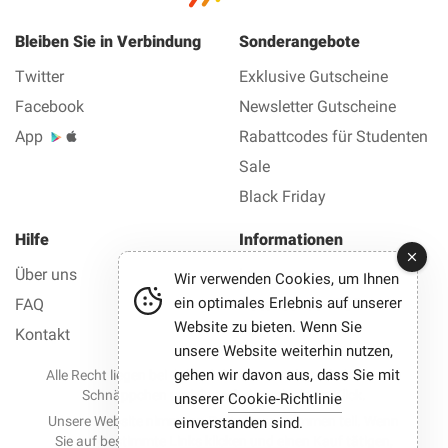
Bleiben Sie in Verbindung
Sonderangebote
Twitter
Exklusive Gutscheine
Facebook
Newsletter Gutscheine
App
Rabattcodes für Studenten
Sale
Black Friday
Hilfe
Informationen
Über uns
Impressum
Wir verwenden Cookies, um Ihnen
ein optimales Erlebnis auf unserer
FAQ
Datenschutz AGB
Website zu bieten. Wenn Sie
Kontakt
unsere Website weiterhin nutzen,
gehen wir davon aus, dass Sie mit
Alle Recht liegen bei © 2012-2026 Best Gutscheine — Alle
Schnäppchen und Gutscheine mit einem Klick.
unserer
Cookie-Richtlinie
Unsere Website nimmt an Partnerprogrammen teil. Wenn
einverstanden sind.
Sie auf bestimmte Links klicken und einen Kauf tätigen,