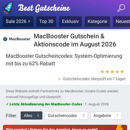
Sale 2026 ⚡
Top 30
Exklusiv
Kategorie
Neuest
MacBooster Gutschein &
Aktionscode im August 2026
MacBooster Gutscheincodes: System-Optimierung
mit bis zu 62% Rabatt
★
★
★
★
★
Gutscheincodes überprüft
vor 7 Tagen
Diese Website enthält Partnerlinks zu MacBooster. Unsere Codes werden
manuell hinzugefügt und überprüft.
✓ Letzte Aktualisierung der MacBooster-Codes
:
1. August 2026
Filter:
Alles
4
Gutscheincodes
3
Angebote
1
Blitzangebot ! Nutzen Sie das Angebot, bevor es endet!