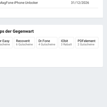
f MagFone iPhone Unlocker
31/12/2026
ps der Gegenwart
er Easy
Recoverit
Dr.Fone
IObit
PDFelement
tscheine
6 Gutscheine
4 Gutscheine
3 Rabatt
2 Gutscheine