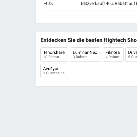
-40%
Blitzverkauf! 40% Rabatt au
Entdecken Sie die besten
Hightech
Sho
Tenorshare
Luminar Neo
Filmora
Driv
10 Rabatt
3 Rabatt
4 Rabatt
5 Gu
Avs4you
3 Gutscheine