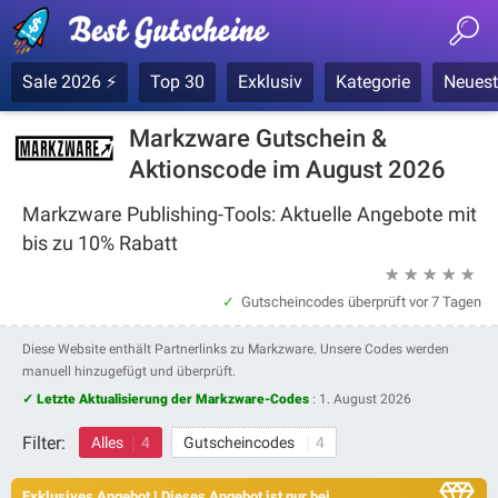
Sale 2026 ⚡
Top 30
Exklusiv
Kategorie
Neuest
Markzware Gutschein &
Aktionscode im August 2026
Markzware Publishing-Tools: Aktuelle Angebote mit
bis zu 10% Rabatt
★
★
★
★
★
Gutscheincodes überprüft
vor 7 Tagen
Diese Website enthält Partnerlinks zu Markzware. Unsere Codes werden
manuell hinzugefügt und überprüft.
✓ Letzte Aktualisierung der Markzware-Codes
:
1. August 2026
Filter:
Alles
4
Gutscheincodes
4
Exklusives Angebot ! Dieses Angebot ist nur bei