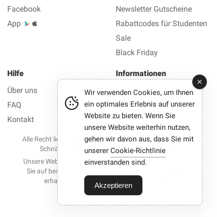
Facebook
Newsletter Gutscheine
App
Rabattcodes für Studenten
Sale
Black Friday
Hilfe
Informationen
Über uns
Impressum
Wir verwenden Cookies, um Ihnen
ein optimales Erlebnis auf unserer
FAQ
Datenschutz AGB
Website zu bieten. Wenn Sie
Kontakt
unsere Website weiterhin nutzen,
gehen wir davon aus, dass Sie mit
Alle Recht liegen bei © 2012-2026 Best Gutscheine — Alle
Schnäppchen und Gutscheine mit einem Klick.
unserer
Cookie-Richtlinie
Unsere Website nimmt an Partnerprogrammen teil. Wenn
einverstanden sind.
Sie auf bestimmte Links klicken und einen Kauf tätigen,
erhalten wir möglicherweise eine Provision.
Akzeptieren