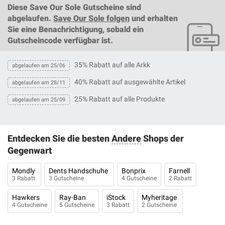
Diese
Save Our Sole Gutscheine
sind
abgelaufen.
Save Our Sole folgen
und erhalten
Sie eine Benachrichtigung, sobald ein
Gutscheincode
verfügbar ist.
35% Rabatt auf alle Arkk
abgelaufen am 25/06
40% Rabatt auf ausgewählte Artikel
abgelaufen am 28/11
25% Rabatt auf alle Produkte
abgelaufen am 25/09
Entdecken Sie die besten
Andere
Shops der
Gegenwart
Mondly
Dents Handschuhe
Bonprix
Farnell
3 Rabatt
3 Gutscheine
4 Gutscheine
2 Rabatt
Hawkers
Ray-Ban
iStock
Myheritage
4 Gutscheine
5 Gutscheine
3 Rabatt
2 Gutscheine