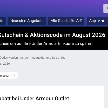
ie
Neuesten Angebote
Alle Geschäfte A-Z
App
utschein & Aktionscode im August 2026
chein um auf Ihre Under Armour Einkäufe zu sparen.
 Codes werden manuell hinzugefügt und überprüft.
st 2026
eferung
1
abatt bei Under Armour Outlet