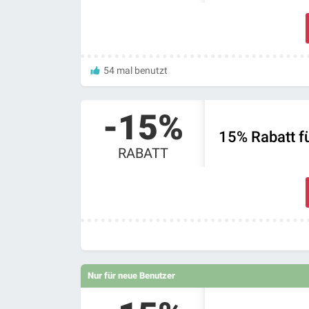
54 mal benutzt
-15%
15% Rabatt f
RABATT
Nur für neue Benutzer