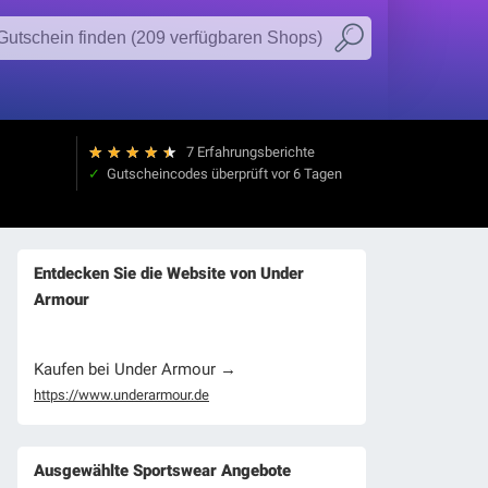
★
★
★
★
★
7 Erfahrungsberichte
Gutscheincodes überprüft
vor 6 Tagen
Entdecken Sie die Website von Under
Armour
Kaufen bei Under Armour →
https://www.underarmour.de
Ausgewählte Sportswear Angebote