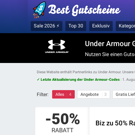
Sale 2026 ⚡
Top 30
Exklusiv
Kategor
Under Armour G
Nutzen Sie einen Guts
Diese Website enthält Partnerlinks zu Under Armour. Unsere
✓ Letzte Aktualisierung der Under Armour-Codes
:
1. Augu
Filter:
Alles
4
Angebote
3
Gratis Li
-50%
Biz zu 50% R
RABATT