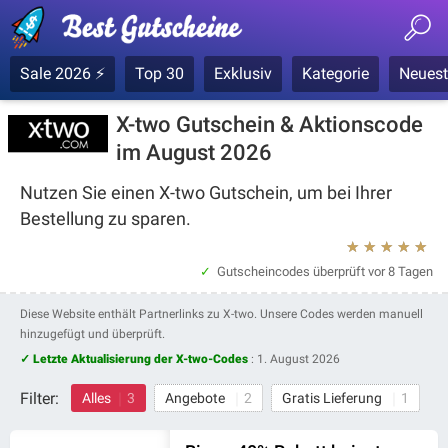
Sale 2026 ⚡
Top 30
Exklusiv
Kategorie
Neuest
X-two Gutschein & Aktionscode
im August 2026
Nutzen Sie einen X-two Gutschein, um bei Ihrer
Bestellung zu sparen.
★
★
★
★
★
Gutscheincodes überprüft
vor 8 Tagen
Diese Website enthält Partnerlinks zu X-two. Unsere Codes werden manuell
hinzugefügt und überprüft.
✓ Letzte Aktualisierung der X-two-Codes
:
1. August 2026
Filter:
Alles
3
Angebote
2
Gratis Lieferung
1